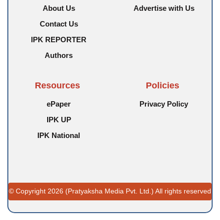
प्रदेश
2026-08-01
About Us
Advertise with Us
Contact Us
और पढ़ें
IPK REPORTER
Authors
Resources
Policies
ePaper
Privacy Policy
IPK UP
IPK National
© Copyright 2026 (Pratyaksha Media Pvt. Ltd.) All rights reserved