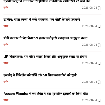
दतिया उपचुनाव के नतीजों से झांसी के राजनीतिक समीकरणों पर चर्चा तेज
2026-08-06
प्रदेश
प्रदेश
2026-08-04
बसपा के इकलौते विधायक उमाशंकर सिंह का निधन,
पूर्वांचल की राजनीति में शोक
उज्जैन: राजा स्वरूप में सजे महाकाल, 'बम भोले' के लगे जयकारे
2026-08-06
प्रदेश
प्रदेश
2026-08-04
योगी सरकार ने पेश किया 59 हजार करोड़ से ज्यादा का अनुपूरक बजट
प्रदेश
2026-08-04
UP विधानसभा: राम मंदिर चढ़ावा विवाद और अनुपूरक बजट पर हंगामा
प्रदेश
2026-08-04
एलडीए ने विजिलेंस को सौंपी टॉप 50 शिकायतकर्ताओं की सूची
प्रदेश
2026-08-04
Assam Floods: सीएम हिमंत ने बाढ़ प्रभावित इलाकों का किया दौरा
प्रदेश
2026-08-04