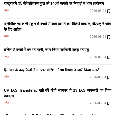
2026-08-06
प्रदेश
राष्ट्रकवि डॉ. मैथिलीशरण गुप्त की 140वीं जयंती पर निवाड़ी में भव्य आयोजन
दलमा में नक्सली साजिश नाकाम, हथियारों का
प्रदेश
2026-08-04
जखीरा बरामद
पीलीभीत: सरकारी स्कूल में बच्चों से काम कराने का वीडियो वायरल, बीएसए ने जांच
2026-08-06
प्रदेश
के दिए आदेश
Jhansi: भीषण सड़क हादसे में अतीक अहमद के
प्रदेश
2026-08-04
छोटे बेटे अबान की मौत
2026-08-06
प्रदेश
बारिश से बस्ती में भर रहा पानी, नगर निगम कर्मचारी पकड़ रहे पशु
प्रदेश
2026-08-04
हिमाचल में भारी बारिश की चेतावनी, नदियों का
जलस्तर बढ़ा; 112 सड़कें बंद
हिमाचल के कई जिलों में लगातार बारिश, मौसम विभाग ने जारी किया अलर्ट
2026-08-06
प्रदेश
प्रदेश
2026-08-04
झारखंड में SIR के तहत मतदाता सूची जारी, 5
सितंबर तक सुधार का मौका
UP IAS Transfers: यूपी की योगी सरकार ने 13 IAS अफसरों का किया
2026-08-06
तबादला
प्रदेश
प्रदेश
2026-08-04
प्रतापगढ़ में जर्जर छत गिरने से उजड़ गया एक पूरा
परिवार