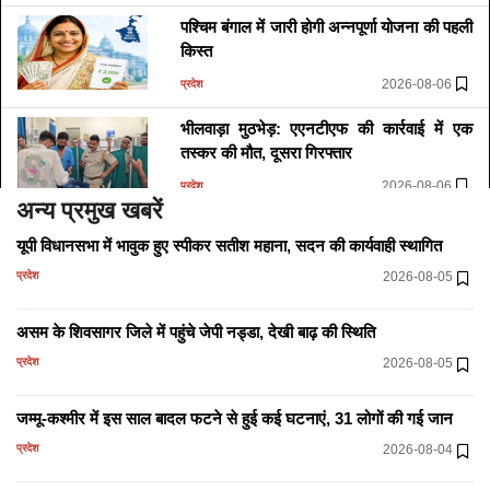
पश्चिम बंगाल में जारी होगी अन्नपूर्णा योजना की पहली
किस्त
2026-08-06
प्रदेश
भीलवाड़ा मुठभेड़: एएनटीएफ की कार्रवाई में एक
तस्कर की मौत, दूसरा गिरफ्तार
2026-08-06
प्रदेश
अन्य प्रमुख खबरें
शाहपुरा: विधायक डॉ. लालाराम बैरवा ने शिक्षा और
यूपी विधानसभा में भावुक हुए स्पीकर सतीश महाना, सदन की कार्यवाही स्थागित
सामाजिक विकास को दी नई गति
प्रदेश
2026-08-05
2026-08-06
प्रदेश
चाकसू में कांग्रेस सम्मेलन, चिरंजीव राव ने संगठन
असम के शिवसागर जिले में पहुंचे जेपी नड्डा, देखी बाढ़ की स्थिति
विस्तार और चुनावी रणनीति पर दिया जोर
प्रदेश
2026-08-05
2026-08-06
प्रदेश
जम्मू-कश्मीर में इस साल बादल फटने से हुई कई घटनाएं, 31 लोगों की गई जान
झारखंडः मानसून सत्र की शुरुआत, जनहित के मुद्दों
प्रदेश
2026-08-04
पर होगी चर्चा